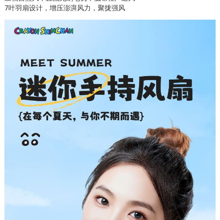
7叶羽扇设计，增压澎湃风力，聚拢强风