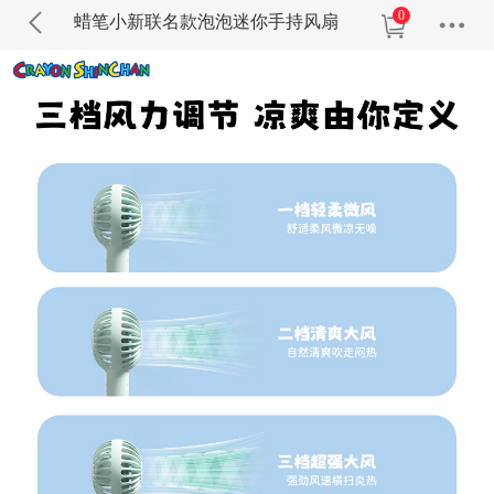
0
蜡笔小新联名款泡泡迷你手持风扇