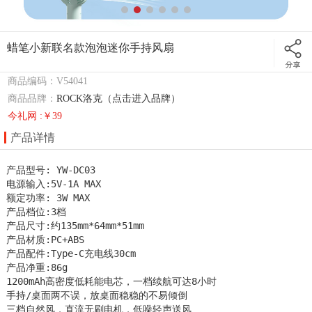
蜡笔小新联名款泡泡迷你手持风扇
商品编码：V54041
商品品牌：
ROCK洛克（点击进入品牌）
今礼网 :￥39
产品详情
产品型号: YW-DC03

电源输入:5V-1A MAX

额定功率: 3W MAX

产品档位:3档

产品尺寸:约135mm*64mm*51mm

产品材质:PC+ABS

产品配件:Type-C充电线30cm

产品净重:86g

1200mAh高密度低耗能电芯，一档续航可达8小时

手持/桌面两不误，放桌面稳稳的不易倾倒

三档自然风，直流无刷电机，低噪轻声送风
