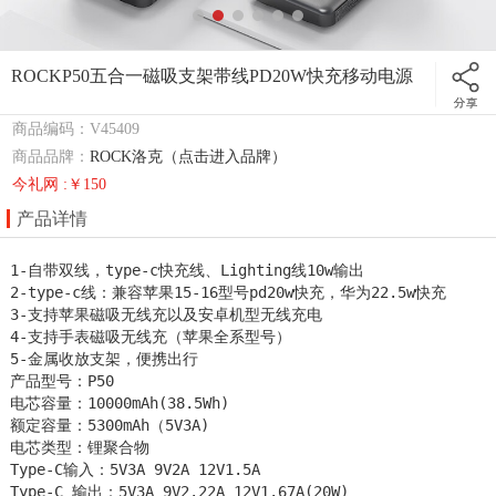
ROCKP50五合一磁吸支架带线PD20W快充移动电源
商品编码：V45409
商品品牌：
ROCK洛克（点击进入品牌）
今礼网 :￥150
产品详情
1-自带双线，type-c快充线、Lighting线10w输出

2-type-c线：兼容苹果15-16型号pd20w快充，华为22.5w快充

3-支持苹果磁吸无线充以及安卓机型无线充电

4-支持手表磁吸无线充（苹果全系型号）

5-金属收放支架，便携出行

产品型号：P50

电芯容量：10000mAh(38.5Wh) 

额定容量：5300mAh（5V3A) 

电芯类型：锂聚合物 

Type-C输入：5V3A 9V2A 12V1.5A

Type-C 输出：5V3A 9V2.22A 12V1.67A(20W)
