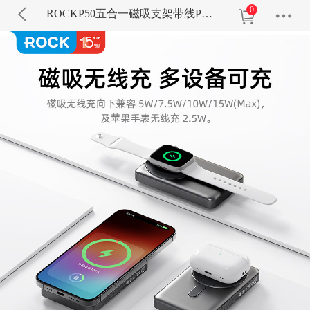
0
ROCKP50五合一磁吸支架带线PD20W快充移动电源