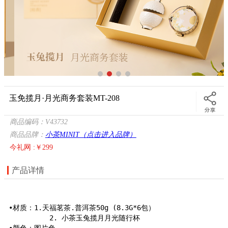
玉免揽月·月光商务套装MT-208
商品编码：V43732
商品品牌：
小茶MINIT（点击进入品牌）
今礼网 :￥299
产品详情
•材质：1.天福茗茶.普洱茶50g (8.3G*6包）

          2. 小茶玉兔揽月月光随行杯

•颜色：图片色
