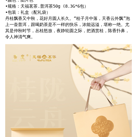
•规格：天福茗茶.普洱茶50g (8.3G*6包）

•包装：礼盒（配礼袋）

丹桂飘香又中秋，花好月圆人长久。“桂子月中落，天香云外飘”泡
上一壶普洱，跟喝奶茶是不一样的快乐，浓能远溢，堪称一绝。尤
其是仲秋时节，丛桂怒放，夜静轮圆之际，把酒赏桂，陈香扑鼻，
令人神清气爽。