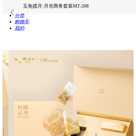
玉免揽月·月光商务套装MT-208
首页
0
分类
购物车
我的